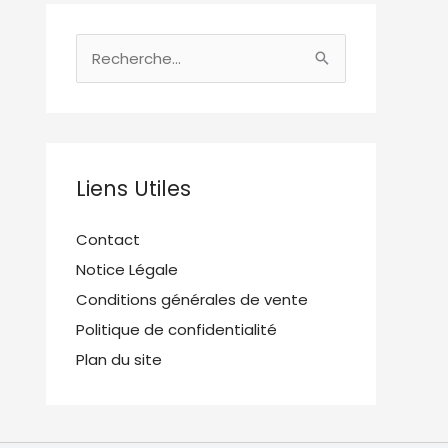
R
e
c
h
e
Liens Utiles
r
c
Contact
h
Notice Légale
e
Conditions générales de vente
r
Politique de confidentialité
Plan du site
: